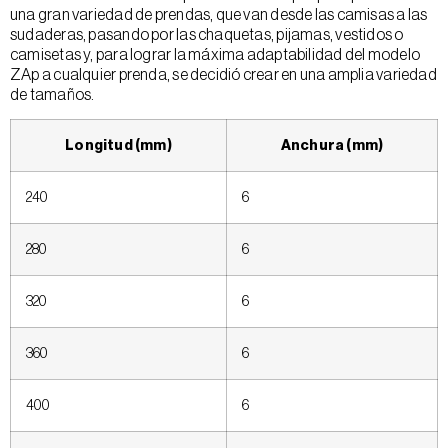
una gran variedad de prendas, que van desde las camisas a las
sudaderas, pasando por las chaquetas, pijamas, vestidos o
camisetas y, para lograr la máxima adaptabilidad del modelo
ZAp a cualquier prenda, se decidió crear en una amplia variedad
de tamaños.
Longitud (mm)
Anchura (mm)
240
6
280
6
320
6
360
6
400
6