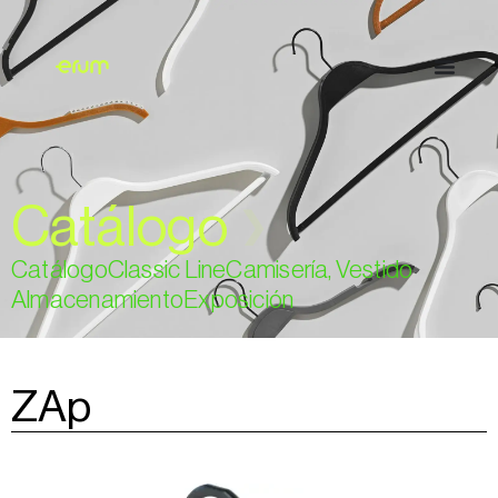
Catálogo
❯
Catálogo
Classic Line
Camisería, Vestido
Almacenamiento
Exposición
ZAp