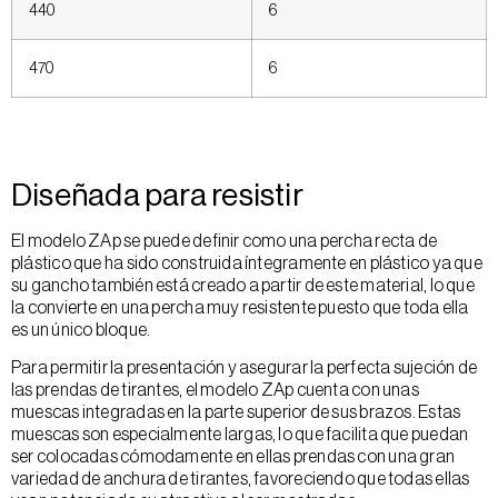
440
6
470
6
Diseñada para resistir
El modelo ZAp se puede definir como una percha recta de
plástico que ha sido construida íntegramente en plástico ya que
su gancho también está creado a partir de este material, lo que
la convierte en una percha muy resistente puesto que toda ella
es un único bloque.
Para permitir la presentación y asegurar la perfecta sujeción de
las prendas de tirantes, el modelo ZAp cuenta con unas
muescas integradas en la parte superior de sus brazos. Estas
muescas son especialmente largas, lo que facilita que puedan
ser colocadas cómodamente en ellas prendas con una gran
variedad de anchura de tirantes, favoreciendo que todas ellas