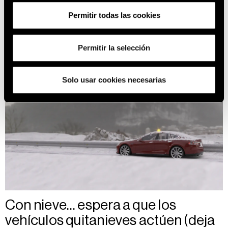
observamos una pérdida de adherencia,
Permitir todas las cookies
debemos actuar con suavidad en el volante,
reducir la velocidad, y evitar frenazos.
Permitir la selección
Solo usar cookies necesarias
Con nieve… espera a que los
vehículos quitanieves actúen (deja