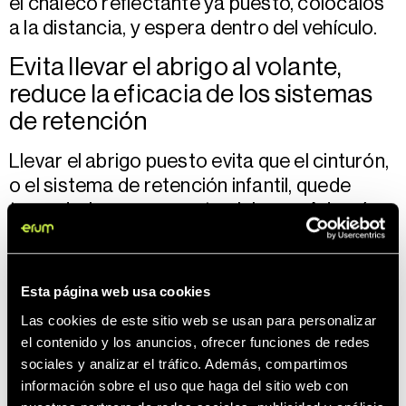
el chaleco reflectante ya puesto, colócalos
a la distancia, y espera dentro del vehículo.
Evita llevar el abrigo al volante,
reduce la eficacia de los sistemas
de retención
Llevar el abrigo puesto evita que el cinturón,
o el sistema de retención infantil, quede
tensado, lo que aumenta el riesgo. Además,
llevar esta prenda puede limitar nuestros
movimientos. Antes de ponernos en marcha,
mantengamos el vehículo a una temperatura
Esta página web usa cookies
agradable para conducir.
Las cookies de este sitio web se usan para personalizar
el contenido y los anuncios, ofrecer funciones de redes
Conduce con suavidad
sociales y analizar el tráfico. Además, compartimos
Reduce la velocidad. Evita movimientos
información sobre el uso que haga del sitio web con