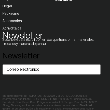
Contacto
Hogar
Packaging
Automoción
Agrivoltaica
Newsletter
Suscríbete para recibir contenidos que transforman materiales,
procesos y maneras de pensar.
Newsletter
Correo
electrónico
(Obligatorio)
En cumplimiento del RGPD (UE) 2016/679 y la LOPDGDD 3/2018, le
informamos que PLASTICOS ERUM SL, NIF B03083771, domiciliada en
Partida de Sant Benet Baix, Polígono industrial El Clérigo, Parcela 2A, 03802
Alcoy, Alicante, es Responsable del tratamiento de sus datos.
Finalidad:
gestionar su suscripción a la newsletter y enviarle comunicaciones sobre