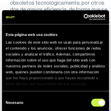
obsoletos tecnológicamente, por otros
dos de mayor eficiencia, de forma que se
consiga reducir el consumo y mejorar el
rendimiento. Gracias al proyecto se
ahorran 290.512,97 (kWh/año) / 24,98
Esta página web usa cookies
tep/año.
Las cookies de este sitio web se usan para personalizar
Inversión total: 337.336 €
el contenido y los anuncios, ofrecer funciones de redes
sociales y analizar el tráfico. Además, compartimos
Importe de la ayuda: 59.442,81 € «
información sobre el uso que haga del sitio web con
Compartir
nuestros partners de redes sociales, publicidad y análisis
web, quienes pueden combinarla con otra información
que les haya proporcionado o que hayan recopilado a
partir del uso que haya hecho de sus servicios.
Categorías
Actualidad Erum
Circular Thinking
Selección
Innovación e industria
Perchas & Retail
Necesario
de
Producto y soluciones
RSC y comunidad
consentimiento