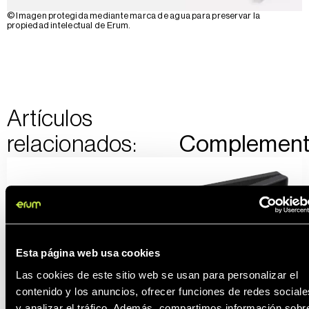
© Imagen protegida mediante marca de agua para preservar la
propiedad intelectual de Erum.
Artículos
relacionados:
Complemen
Esta página web usa cookies
Las cookies de este sitio web se usan para personalizar el
Precinto recuperable
contenido y los anuncios, ofrecer funciones de redes sociale
y analizar el tráfico. Además, compartimos información sobr