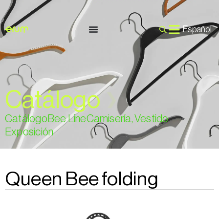
Español
Catálogo
❯
Catálogo
Bee Line
Camisería, Vestido
Exposición
Queen Bee folding