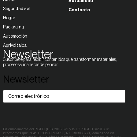
Actualidad
Seguridad vial
Contacto
Hogar
Packaging
Automoción
Agrivoltaica
Newsletter
Suscríbete para recibir contenidos que transforman materiales,
procesos y maneras de pensar.
Newsletter
Correo
electrónico
(Obligatorio)
En cumplimiento del RGPD (UE) 2016/679 y la LOPDGDD 3/2018, le
informamos que PLASTICOS ERUM SL, NIF B03083771, domiciliada en