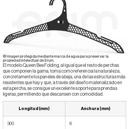
© Imagen protegida mediante marca de agua para preservar la
propiedad intelectual de Erum.
El modelo Queen Bee Folding, al igual que el resto de perchas
que componen la gama, toma como referencia la naturaleza,
concretamente los paneles de abeja, una de las estructuras más
resistentes que hay y que, a través del diseño materializado en
esta percha, se consigue un excelente soporte para prendas
ligeras, permitiendo que descansen con comodidad.
Longitud (mm)
Anchura (mm)
300
6