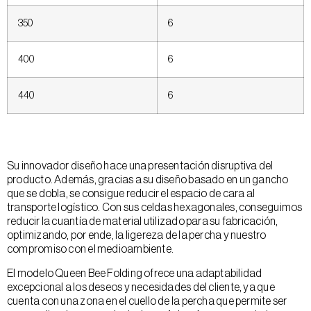
350
6
400
6
440
6
Su innovador diseño hace una presentación disruptiva del
producto. Además, gracias a su diseño basado en un gancho
que se dobla, se consigue reducir el espacio de cara al
transporte logístico. Con sus celdas hexagonales, conseguimos
reducir la cuantía de material utilizado para su fabricación,
optimizando, por ende, la ligereza de la percha y nuestro
compromiso con el medioambiente.
El modelo Queen Bee Folding ofrece una adaptabilidad
excepcional a los deseos y necesidades del cliente, ya que
cuenta con una zona en el cuello de la percha que permite ser