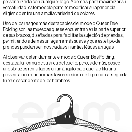
personalizada con cualquier logo. Además, para maximizar su
versatilidad, este modelo permite modificar su apariencia
eligiendo entre una amplia variedad de colores.
Uno de los rasgos más destacables del modelo Queen Bee
Folding son las muescas que se encuentran en la parte superior
de sus brazos, diseñadas para facilitar la sujeción de prendas,
permitiendo además un agarre más suave y que este tipo de
prendas puedan ser mostradas sin antiestéticas arrugas.
Al observar detenidamente el modelo Queen Bee Folding,
destaca la forma de su área del cuello, pero, además, posee
unos brazos rematados en un ángulo bajo que facilita una
presentación mucho más favorecedora de la prenda al seguir la
línea descendente de los hombros.