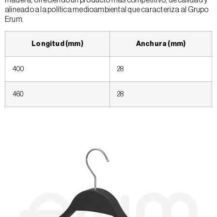
alineado a la política medioambiental que caracteriza al Grupo
Erum.
Longitud (mm)
Anchura (mm)
400
28
460
28