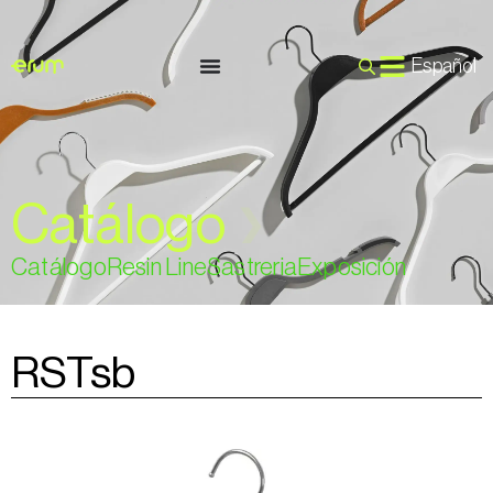
Español
Catálogo
❯
Catálogo
Resin Line
Sastreria
Exposición
RSTsb