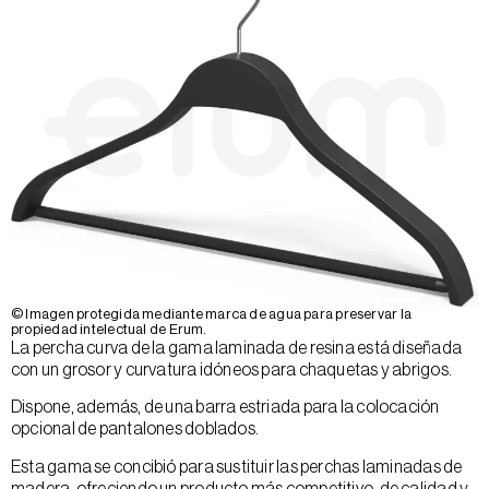
© Imagen protegida mediante marca de agua para preservar la
propiedad intelectual de Erum.
La percha curva de la gama laminada de resina está diseñada
con un grosor y curvatura idóneos para chaquetas y abrigos.
Dispone, además, de una barra estriada para la colocación
opcional de pantalones doblados.
Esta gama se concibió para sustituir las perchas laminadas de
madera, ofreciendo un producto más competitivo, de calidad y