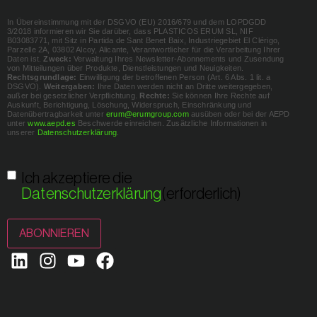
In Übereinstimmung mit der DSGVO (EU) 2016/679 und dem LOPDGDD
3/2018 informieren wir Sie darüber, dass PLASTICOS ERUM SL, NIF
B03083771, mit Sitz in Partida de Sant Benet Baix, Industriegebiet El Clérigo,
Parzelle 2A, 03802 Alcoy, Alicante, Verantwortlicher für die Verarbeitung Ihrer
Daten ist.
Zweck:
Verwaltung Ihres Newsletter-Abonnements und Zusendung
von Mitteilungen über Produkte, Dienstleistungen und Neuigkeiten.
Rechtsgrundlage:
Einwilligung der betroffenen Person (Art. 6 Abs. 1 lit. a
DSGVO).
Weitergaben:
Ihre Daten werden nicht an Dritte weitergegeben,
außer bei gesetzlicher Verpflichtung.
Rechte:
Sie können Ihre Rechte auf
Auskunft, Berichtigung, Löschung, Widerspruch, Einschränkung und
Datenübertragbarkeit unter
erum@erumgroup.com
ausüben oder bei der AEPD
unter
www.aepd.es
Beschwerde einreichen. Zusätzliche Informationen in
unserer
Datenschutzerklärung
.
Einwilligung
(erforderlich)
Ich akzeptiere die
Datenschutzerklärung
(erforderlich)