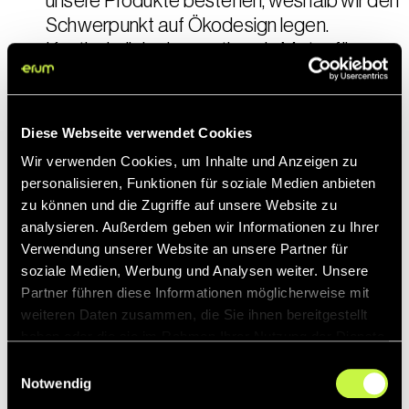
unsere Produkte bestehen, weshalb wir den
Schwerpunkt auf Ökodesign legen.
Kontinuierliche Innovation als Motor für
Wachstum und Verbesserung unserer
Produkte und Dienstleistungen beibehalten.
Detailliertes Wissen über die Erwartungen
Diese Webseite verwendet Cookies
und Bedürfnisse unserer Kunden sowie die
Wir verwenden Cookies, um Inhalte und Anzeigen zu
relevanten Anforderungen der relevanten
personalisieren, Funktionen für soziale Medien anbieten
Interessengruppen für das integrierte
zu können und die Zugriffe auf unsere Website zu
Qualitätsmanagementsystem erlangen.
analysieren. Außerdem geben wir Informationen zu Ihrer
Einen fließenden Dialog mit den
Verwendung unserer Website an unsere Partner für
Mitarbeitern aller Bereiche etablieren, um
soziale Medien, Werbung und Analysen weiter. Unsere
Partner führen diese Informationen möglicherweise mit
Möglichkeiten für Fortschritt und
weiteren Daten zusammen, die Sie ihnen bereitgestellt
Verbesserung sowohl in unseren
haben oder die sie im Rahmen Ihrer Nutzung der Dienste
industriellen Prozessen als auch in den
gesammelt haben.
Einwilligungsauswahl
Endprodukten und Dienstleistungen zu
Notwendig
identifizieren.