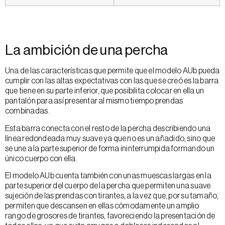
La ambición de una percha
Una de las características que permite que el modelo AUb pueda
cumplir con las altas expectativas con las que se creó es la barra
que tiene en su parte inferior, que posibilita colocar en ella un
pantalón para así presentar al mismo tiempo prendas
combinadas.
Esta barra conecta con el resto de la percha describiendo una
línea redondeada muy suave ya que no es un añadido, sino que
se une a la parte superior de forma ininterrumpida formando un
único cuerpo con ella.
El modelo AUb cuenta también con unas muescas largas en la
parte superior del cuerpo de la percha que permiten una suave
sujeción de las prendas con tirantes, a la vez que, por su tamaño,
permiten que descansen en ellas cómodamente un amplio
rango de grosores de tirantes, favoreciendo la presentación de