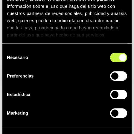
información sobre el uso que haga del sitio web con
nuestros partners de redes sociales, publicidad y análisis
© Imagen protegida mediante marca de agua para preservar la
propiedad intelectual de Erum.
web, quienes pueden combinarla con otra información
que les haya proporcionado o que hayan recopilado a
partir del uso que haya hecho de sus servicios.
Selección
Artículos
Classic
Necesario
de
consentimiento
relacionados:
Line
Preferencias
Estadística
Marketing