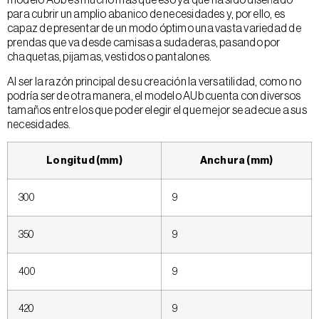
modelo AUb es mucho más que eso ya que ha sido diseñado
para cubrir un amplio abanico de necesidades y, por ello, es
capaz de presentar de un modo óptimo una vasta variedad de
prendas que va desde camisas a sudaderas, pasando por
chaquetas, pijamas, vestidos o pantalones.
Al ser la razón principal de su creación la versatilidad, como no
podría ser de otra manera, el modelo AUb cuenta con diversos
tamaños entre los que poder elegir el que mejor se adecue a sus
necesidades.
Longitud (mm)
Anchura (mm)
300
9
350
9
400
9
420
9