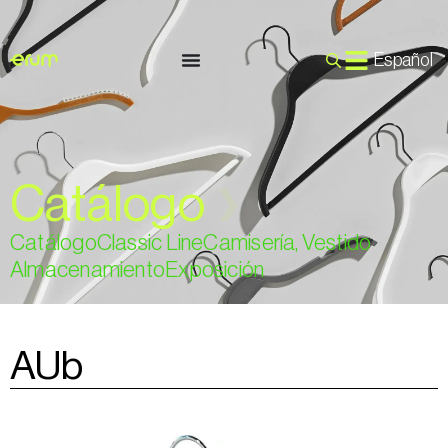
Español
Catálogo
❯
Catálogo
Classic Line
Camisería, Vestido
Almacenamiento
Exposición
AUb