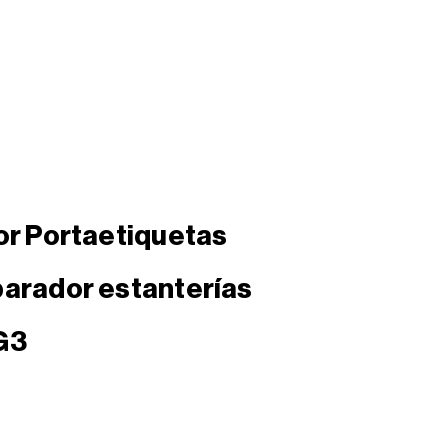
or Portaetiquetas
arador estanterías
G3