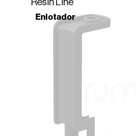
Resin
Line
Enlotador