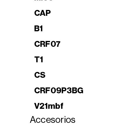
CAP
B1
CRF07
T1
CS
CRF09P3BG
V21mbf
Accesorios