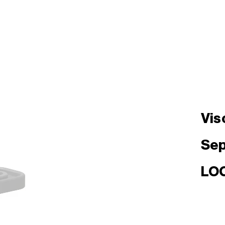
Vis
Sep
LO