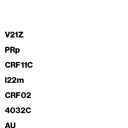
V21Z
PRp
CRF11C
I22m
CRF02
4032C
AU