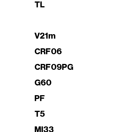
TL
V21m
CRF06
CRF09PG
G60
PF
T5
MI33