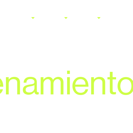
Sobre Erum
Servicios
Sectores
Circular thi
namient