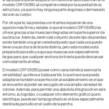
modelo CRF092BG al compañero ideal por la suavidad de su
estructura, ya que no hay ninguna parte angulosa o demasiado
dura en su cuerpo.
Por otra parte, las prendas con tirantes requieren de una
sujeción más firme y estable, lo que el modelo CRF092BG les
ofrece gracias a las muescas integradas en la parte superior de
sus brazos. Además, dentro del conjunto de este tipo de prendas
existe también una gran variedad puesto que cada una puede
tener una anchura de tirante distinta, pero este modelo está
preparado para ello ya que sus muescas son especialmente
largas para que cualquier anchura de tirante pueda descansar
cómodamente en ellas.
El modelo CRF092BG posee como característica esencial la
versatilidad, que lleva a todas partes, lo que hace que pueda
adaptarse también a la perfección al establecimiento en el que
se encuentre al poder ser escogido en una amplia variedad de
colores. Además, para permitir una absoluta integración en este
entorno, su logotipo, o cualquier otro elemento gráfico que lo
identifique, puede ser tampografiado en el área especialmente
destinada para ello en el cuello de la percha.