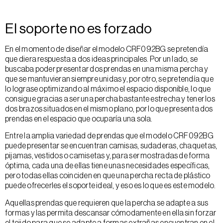
El soporte no es forzado
En el momento de diseñar el modelo CRF092BG se pretendía
que diera respuesta a dos ideas principales. Por un lado, se
buscaba poder presentar dos prendas en una misma percha y
que se mantuvieran siempre unidas y, por otro, se pretendía que
lo lograse optimizando al máximo el espacio disponible, lo que
consigue gracias a ser una percha bastante estrecha y tener los
dos brazos situados en el mismo plano, por lo que presenta dos
prendas en el espacio que ocuparía una sola.
Entre la amplia variedad de prendas que el modelo CRF092BG
puede presentar se encuentran camisas, sudaderas, chaquetas,
pijamas, vestidos o camisetas y, para ser mostradas de forma
óptima, cada una de ellas tiene unas necesidades específicas,
pero todas ellas coinciden en que una percha recta de plástico
puede ofrecerles el soporte ideal, y eso es lo que es este modelo.
Aquellas prendas que requieren que la percha se adapte a sus
formas y las permita descansar cómodamente en ella sin forzar
el tejido para que se adapte a formas extrañas encuentran en el