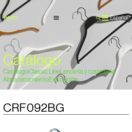
Español
Catálogo
❯
Catálogo
Classic Line
Lencería y corsetería
Almacenamiento
Exposición
CRF092BG