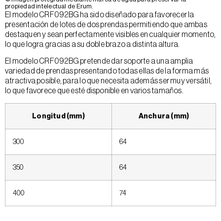
propiedad intelectual de Erum.
El modelo CRF092BG ha sido diseñado para favorecer la
presentación de lotes de dos prendas permitiendo que ambas
destaquen y sean perfectamente visibles en cualquier momento,
lo que logra gracias a su doble brazo a distinta altura.
El modelo CRF092BG pretende dar soporte a una amplia
variedad de prendas presentando todas ellas de la forma más
atractiva posible, para lo que necesita además ser muy versátil,
lo que favorece que esté disponible en varios tamaños.
Longitud (mm)
Anchura (mm)
300
64
350
64
400
74