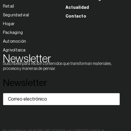
Retail
Actualidad
Seguridad vial
Contacto
Hogar
Packaging
Automoción
Agrivoltaica
Newsletter
Suscríbete para recibir contenidos que transforman materiales,
procesos y maneras de pensar.
Newsletter
Correo
electrónico
(Obligatorio)
En cumplimiento del RGPD (UE) 2016/679 y la LOPDGDD 3/2018, le