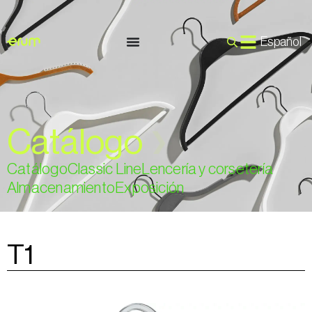
Español
Catálogo
❯
Catálogo
Classic Line
Lencería y corsetería
Almacenamiento
Exposición
T1