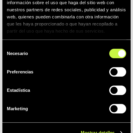
información sobre el uso que haga del sitio web con
nuestros partners de redes sociales, publicidad y análisis
web, quienes pueden combinarla con otra información
que les haya proporcionado o que hayan recopilado a
T5
partir del uso que haya hecho de sus servicios.
Selección
Necesario
de
consentimiento
Preferencias
Estadística
Marketing
Mostrar detalles