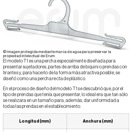
© Imagen protegida mediante marca de agua para preservar la
propiedad intelectual de Erum.
El modelo T1 es una percha especialmente diseñada para
presentar sujetadores, partes de arriba de biquini o prendas con
tirantes y, para hacerlo de la forma más atractiva posible, se
diseñó como una percha recta de plástico.
En el proceso de diseño del modelo T1 se descubrió que, por el
tipo de prendas que tenía que presentar, lo ideal era que tan sólo
se realizara en un tamaño para, además, dar uniformidad a
todas las prendas en el establecimiento.
Longitud (mm)
Anchura (mm)