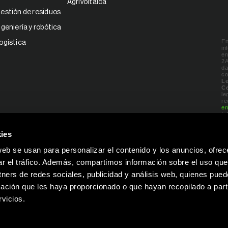
Agrivoltaica
estión de residuos
ngeniería y robótica
En
ogística
in
en
2A
da
co
Le
Ce
le
re
e
In
ies
C
web se usan para personalizar el contenido y los anuncios, ofrec
ar el tráfico. Además, compartimos información sobre el uso que
tners de redes sociales, publicidad y análisis web, quienes pue
ación que les haya proporcionado o que hayan recopilado a parti
vicios.