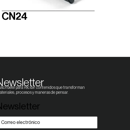
CN24
Newsletter
scríbete para recibir contenidos que transforman
teriales, procesos y maneras de pensar.
Newsletter
orreo
lectrónico
(Obligatorio)