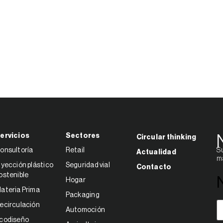
ervicios
Sectores
Circular thinking
onsultoría
Retail
Su
Actualidad
ma
nyección plástico
Seguridad vial
Contacto
ostenible
Hogar
ateria Prima
Packaging
C
ecirculación
Automoción
e
codiseño