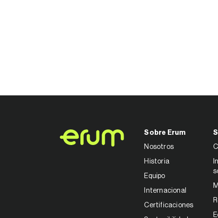
Sobre Erum
S
Nosotros
C
Historia
I
s
Equipo
M
Internacional
R
Certificaciones
E