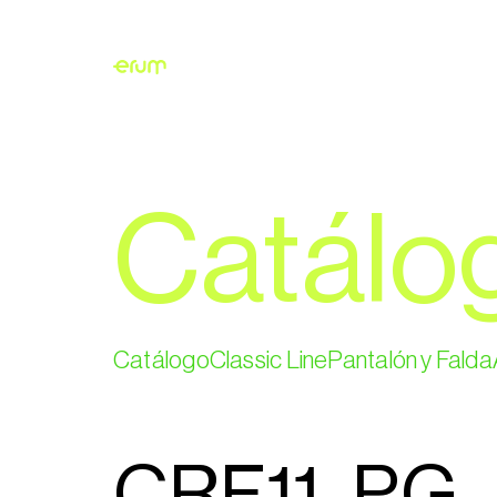
Catálo
Catálogo
Classic Line
Pantalón y Falda
CRF11_PG