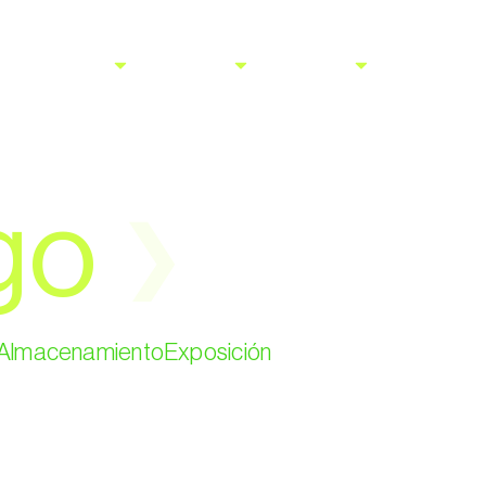
Sobre Erum
Servicios
Sectores
Circular thi
go
❯
Almacenamiento
Exposición