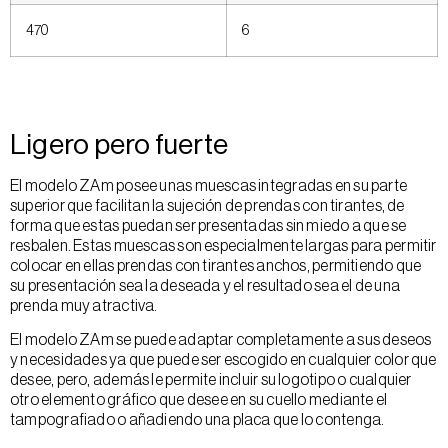
470
6
Ligero pero fuerte
El modelo ZAm posee unas muescas integradas en su parte
superior que facilitan la sujeción de prendas con tirantes, de
forma que estas puedan ser presentadas sin miedo a que se
resbalen. Estas muescas son especialmente largas para permitir
colocar en ellas prendas con tirantes anchos, permitiendo que
su presentación sea la deseada y el resultado sea el de una
prenda muy atractiva.
El modelo ZAm se puede adaptar completamente a sus deseos
y necesidades ya que puede ser escogido en cualquier color que
desee, pero, además le permite incluir su logotipo o cualquier
otro elemento gráfico que desee en su cuello mediante el
tampografiado o añadiendo una placa que lo contenga.