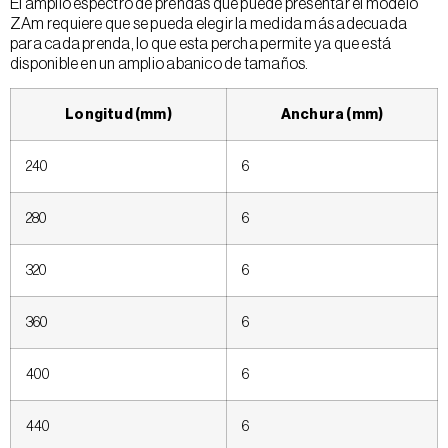
El amplio espectro de prendas que puede presentar el modelo
ZAm requiere que se pueda elegir la medida más adecuada
para cada prenda, lo que esta percha permite ya que está
disponible en un amplio abanico de tamaños.
Longitud (mm)
Anchura (mm)
240
6
280
6
320
6
360
6
400
6
440
6