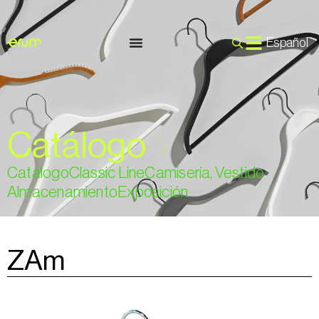
Español
Catálogo
❯
Catálogo
Classic Line
Camisería, Vestido
Almacenamiento
Exposición
ZAm