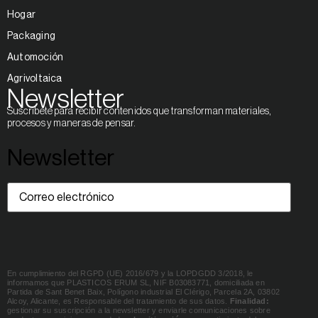
Hogar
Packaging
Automoción
Agrivoltaica
Newsletter
Suscríbete para recibir contenidos que transforman materiales,
procesos y maneras de pensar.
Newsletter
Correo
electrónico
(Obligatorio)
En cumplimiento del RGPD (UE) 2016/679 y la LOPDGDD 3/2018, le
informamos que PLASTICOS ERUM SL, NIF B03083771, domiciliada en
Partida de Sant Benet Baix, Polígono industrial El Clérigo, Parcela 2A, 03802
Alcoy, Alicante, es Responsable del tratamiento de sus datos.
Finalidad:
gestionar su suscripción a la newsletter y enviarle comunicaciones sobre