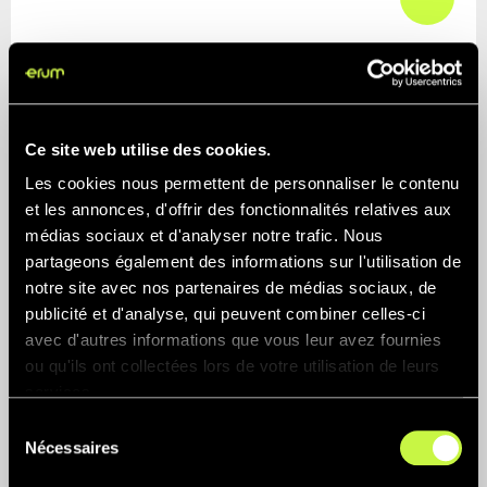
Ce site web utilise des cookies.
Les cookies nous permettent de personnaliser le contenu
et les annonces, d'offrir des fonctionnalités relatives aux
médias sociaux et d'analyser notre trafic. Nous
partageons également des informations sur l'utilisation de
notre site avec nos partenaires de médias sociaux, de
publicité et d'analyse, qui peuvent combiner celles-ci
avec d'autres informations que vous leur avez fournies
Économie Ciculaire Collaborative: La clué du
ou qu'ils ont collectées lors de votre utilisation de leurs
progrès
services.
Circular Thinking
Sélection
Nécessaires
du
consentement