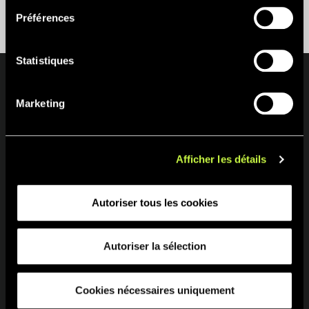
Préférences
Statistiques
Marketing
À propos d’Erum
Services
Nous
Conseil
Afficher les détails
Histoire
Injection plastique durable
Équipe
Matière première
Autoriser tous les cookies
International
Recirculation
Certificats
Éco-conception
Autoriser la sélection
Durabilité
Gestion des déchets
Ingénierie et robotique
Cookies nécessaires uniquement
Logistique
Secteurs